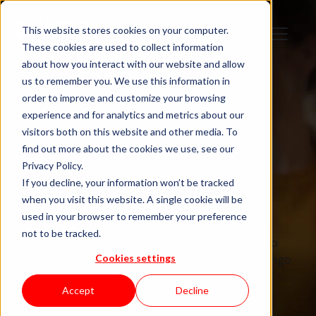
This website stores cookies on your computer.
These cookies are used to collect information
about how you interact with our website and allow
us to remember you. We use this information in
order to improve and customize your browsing
experience and for analytics and metrics about our
visitors both on this website and other media. To
find out more about the cookies we use, see our
Privacy Policy.
If you decline, your information won’t be tracked
Vamos falar.
when you visit this website. A single cookie will be
used in your browser to remember your preference
not to be tracked.
Se está a escalar capacidade técnica, a repensar o
Cookies settings
modelo de entrega ou a avaliar um parceiro a longo
prazo, é aqui que a conversa começa.
Accept
Decline
Respondemos com clareza, estrutura e uma