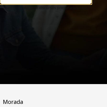
perspetiva realista sobre o que faz sentido para o
seu contexto. Sem discursos preparados, sem
pressão.
Morada