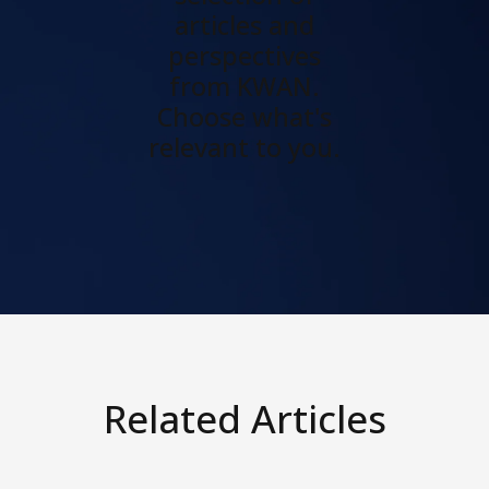
articles and
perspectives
from KWAN.
Choose what's
relevant to you.
Related Articles