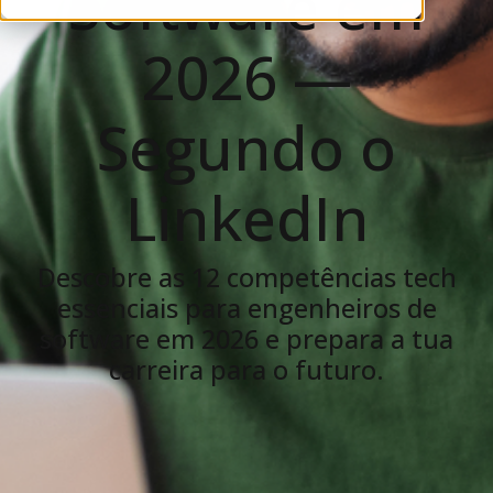
Software em
2026 —
Segundo o
LinkedIn
Descobre as 12 competências tech
essenciais para engenheiros de
software em 2026 e prepara a tua
carreira para o futuro.