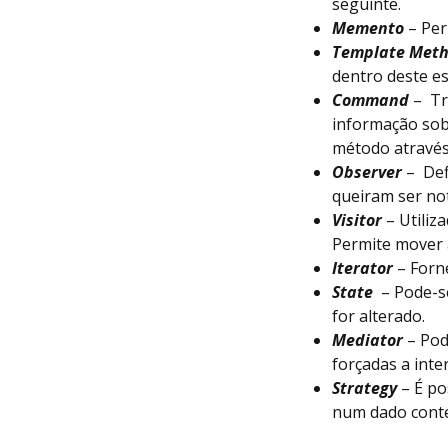
seguinte.
Memento
– Per
Template Met
dentro deste es
Command
– Tr
informação sob
método atravé
Observer
– Def
queiram ser no
Visitor
– Utiliz
Permite mover 
Iterator
– Forne
State
– Pode-se
for alterado.
Mediator
– Pod
forçadas a inte
Strategy
– É po
num dado conte