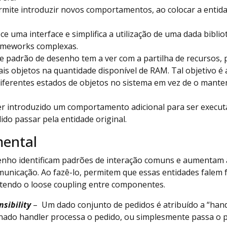
rmite introduzir novos comportamentos, ao colocar a entid
ce uma interface e simplifica a utilização de uma dada bibli
ameworks complexas.
e padrão de desenho tem a ver com a partilha de recursos, p
is objetos na quantidade disponível de RAM. Tal objetivo é
diferentes estados de objetos no sistema em vez de o mante
r introduzido um comportamento adicional para ser execut
ido passar pela entidade original.
ental
enho identificam padrões de interação comuns e aumentam a 
municação. Ao fazê-lo, permitem que essas entidades falem
tendo o loose coupling entre componentes.
sibility
– Um dado conjunto de pedidos é atribuído a “handl
ado handler processa o pedido, ou simplesmente passa o p