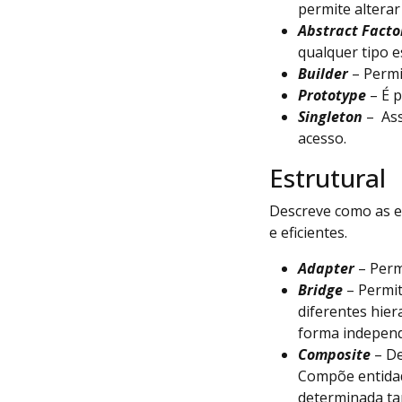
permite alterar
Abstract Facto
qualquer tipo es
Builder
– Permi
Prototype
– É p
Singleton
– As
acesso.
Estrutural
Descreve como as e
e eficientes.
Adapter
– Perm
Bridge
– Permit
diferentes hier
forma indepen
Composite
– De
Compõe entidad
determinada ta