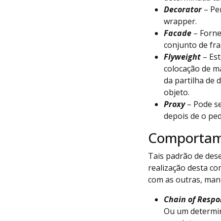
Decorator
– Pe
wrapper.
Facade
– Forne
conjunto de fr
Flyweight
– Est
colocação de ma
da partilha de 
objeto.
Proxy
– Pode se
depois de o ped
Comportam
Tais padrão de des
realização desta co
com as outras, man
Chain of Respon
Ou um determin