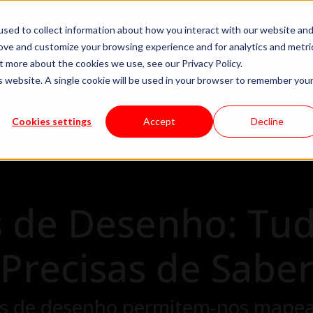
sed to collect information about how you interact with our website an
es
Modelos de entrega
Carreiras
Sobre
Recurs
rove and customize your browsing experience and for analytics and metri
t more about the cookies we use, see our Privacy Policy.
is website. A single cookie will be used in your browser to remember you
Cookies settings
Accept
Decline
 de Desenho: Tu
Precisas de Sabe
es de desenho permitem-nos mapear