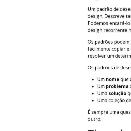
Um padrão de desenh
design. Descreve t
Podemos encará-lo 
design recorrente n
Os padrões podem 
facilmente copiar e
resolver um deter
Os padrões de desen
Um
nome
que 
Um
problema
à
Uma
solução
q
Uma coleção d
É sempre uma quest
outro.