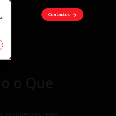
d
os
Contactos
cs
r
do o Que
r
 problemas reais.