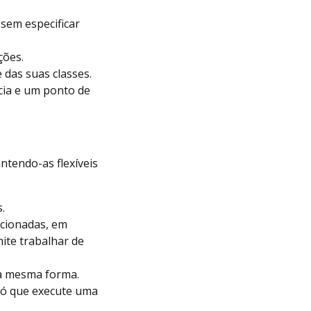
 sem especificar
ções.
 das suas classes.
ia e um ponto de
tendo-as flexíveis
s.
acionadas, em
ite trabalhar de
da mesma forma.
nó que execute uma