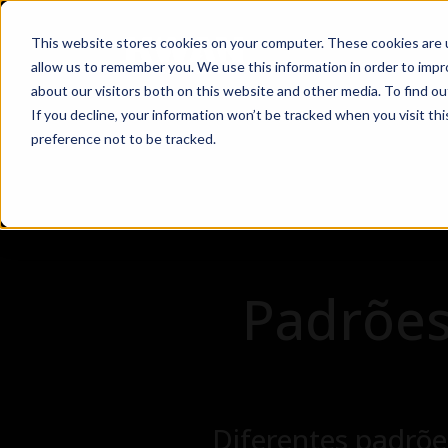
This website stores cookies on your computer. These cookies are u
Soluçõ
allow us to remember you. We use this information in order to imp
about our visitors both on this website and other media. To find ou
If you decline, your information won’t be tracked when you visit th
preference not to be tracked.
Padrões
Diferentes padrõ