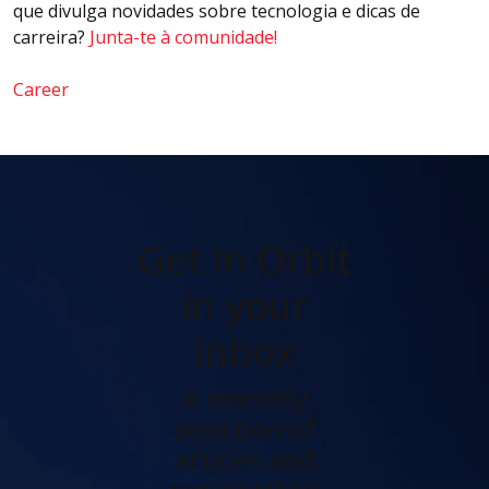
que divulga novidades sobre tecnologia e dicas de
carreira?
Junta-te à comunidade!
Career
Get In Orbit
in your
inbox
A monthly
selection of
articles and