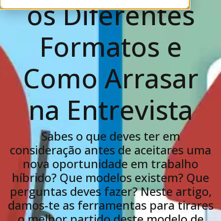
os Diferentes
Formatos e
Como Arrasar
na Entrevista
Sabes o que deves ter em
consideração antes de aceitares uma
nova oportunidade em trabalho
híbrido? Que modelos existem? Que
perguntas deves fazer? Neste artigo,
damos-te as ferramentas para tirares
o melhor partido deste modelo de