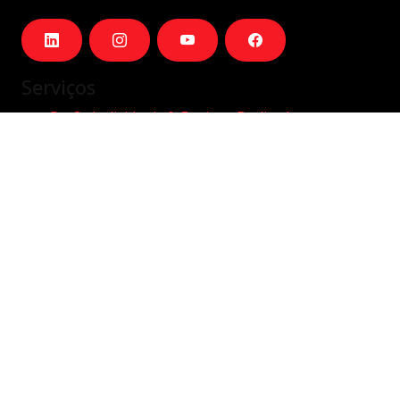
Serviços
Perfis Individuais & Equipas Dedicadas
Equipas Dedicadas Integradas
Outsourcing remoto
Hybrid/On-site
Company
Carreiras
Sobre
Blog
Contactos
Contactos