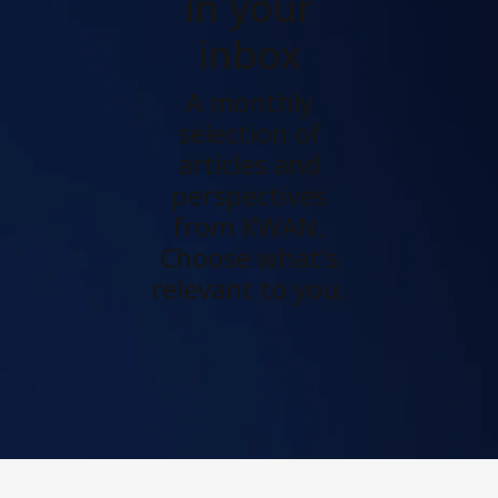
in your
inbox
A monthly
selection of
articles and
perspectives
from KWAN.
Choose what's
relevant to you.