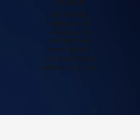
inbox
A monthly
selection of
articles and
perspectives
from KWAN.
Choose what's
relevant to you.