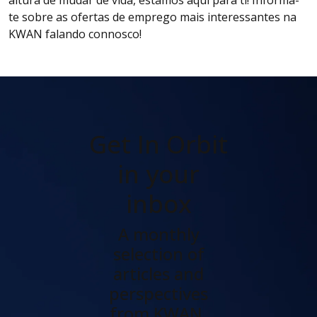
altura de mudar de vida, estamos aqui para ti! Informa-
te sobre as ofertas de emprego mais interessantes na
KWAN falando connosco!
Get In Orbit
in your
inbox
A monthly
selection of
articles and
perspectives
from KWAN.