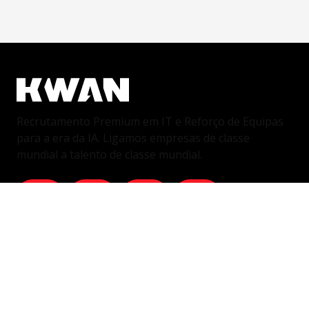
Recrutamento Premium em IT e Reforço de Equipas
para a era da IA. Ligamos empresas de classe
mundial a talento de classe mundial.
Serviços
Perfis Individuais & Equipas Dedicadas
Equipas Dedicadas Integradas
Outsourcing remoto
Hybrid/On-site