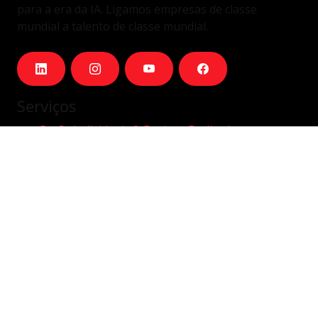
para a era da IA. Ligamos empresas de classe
mundial a talento de classe mundial.
Serviços
Perfis Individuais & Equipas Dedicadas
Equipas Dedicadas Integradas
Outsourcing remoto
Hybrid/On-site
Company
Carreiras
Sobre
Blog
Contactos