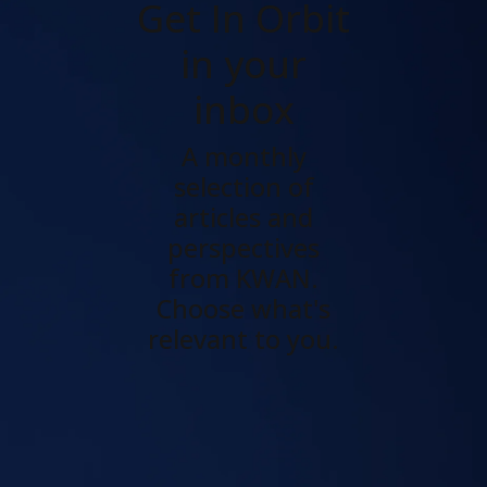
Get In Orbit
in your
inbox
A monthly
selection of
articles and
perspectives
from KWAN.
Choose what's
relevant to you.