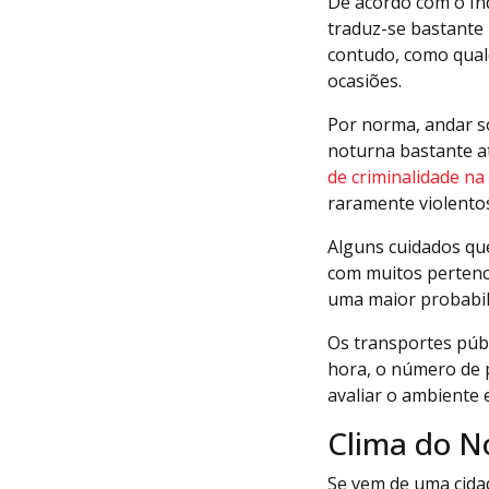
De acordo com o Índ
traduz-se bastante 
contudo, como qual
ocasiões.
Por norma, andar so
noturna bastante a
de criminalidade na 
raramente violento
Alguns cuidados qu
com muitos pertence
uma maior probabili
Os transportes púb
hora, o número de p
avaliar o ambiente 
Clima do N
Se vem de uma cidad