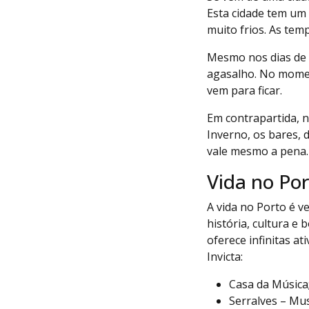
Esta cidade tem um
muito frios. As tem
Mesmo nos dias de m
agasalho. No moment
vem para ficar.
Em contrapartida, n
Inverno, os bares, 
vale mesmo a pena.
Vida no Po
A vida no Porto é v
história, cultura e
oferece infinitas a
Invicta:
Casa da Música
Serralves – Mu