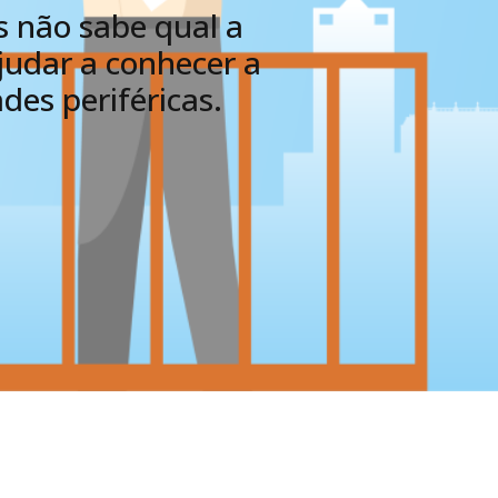
s não sabe qual a
judar a conhecer a
ades periféricas.