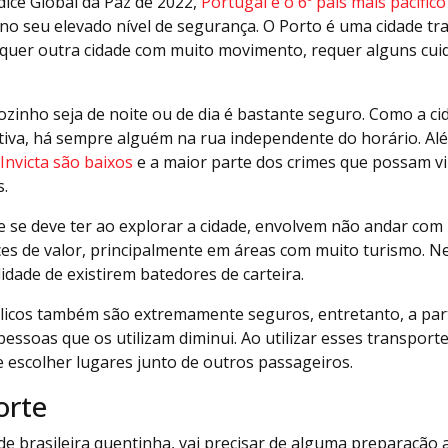
ice Global da Paz de 2022,
Portugal é o 6º pais mais pacífi
no seu elevado nível de segurança. O Porto é uma cidade tra
quer outra cidade com muito movimento, requer alguns cui
zinho seja de noite ou de dia é bastante seguro. Como a c
tiva, há sempre alguém na rua independente do horário. Al
Invicta são baixos
e a maior parte dos crimes que possam vi
s.
e se deve ter ao explorar a cidade, envolvem não andar com
s de valor, principalmente em áreas com muito turismo. Nes
dade de existirem batedores de carteira.
licos também são extremamente seguros, entretanto, a part
essoas que os utilizam diminui. Ao utilizar esses transpo
e escolher lugares junto de outros passageiros.
orte
e brasileira quentinha, vai precisar de alguma preparação ao