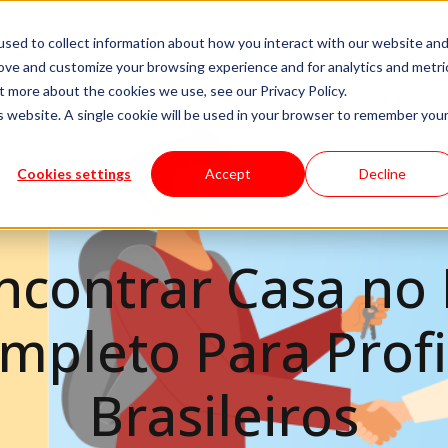
sed to collect information about how you interact with our website an
es
Modelos de entrega
Carreiras
Sobre
Recurs
rove and customize your browsing experience and for analytics and metri
t more about the cookies we use, see our Privacy Policy.
is website. A single cookie will be used in your browser to remember you
Cookies settings
Accept
Decline
contrar Casa no 
mpleto Para Profi
Brasileiros