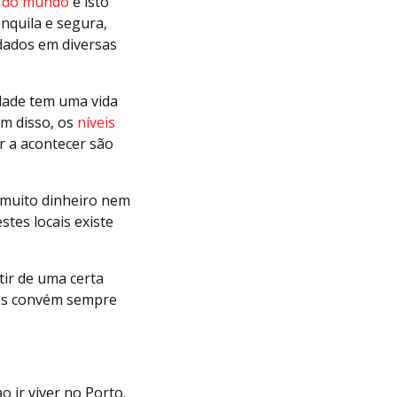
co do mundo
e isto
nquila e segura,
dados em diversas
idade tem uma vida
ém disso, os
níveis
r a acontecer são
 muito dinheiro nem
tes locais existe
ir de uma certa
rtes convém sempre
 ir viver no Porto.