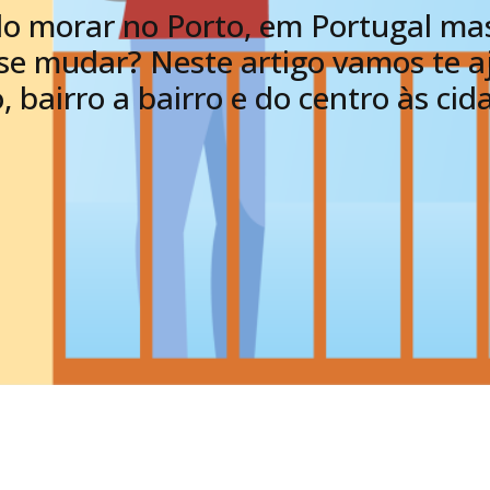
o morar no Porto, em Portugal ma
se mudar? Neste artigo vamos te a
 bairro a bairro e do centro às cid