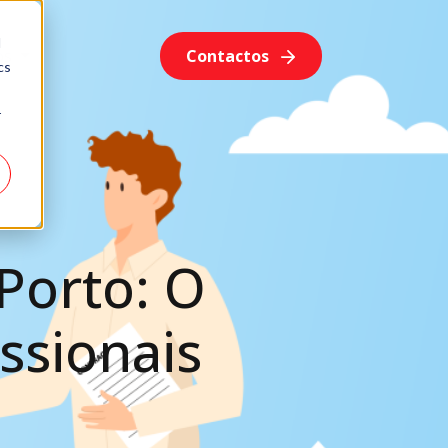
d
os
Contactos
cs
r
Porto: O
ssionais