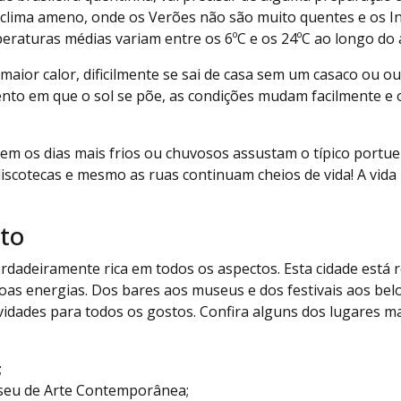
 clima ameno, onde os Verões não são muito quentes e os I
peraturas médias variam entre os 6ºC e os 24ºC ao longo do 
aior calor, dificilmente se sai de casa sem um casaco ou ou
o em que o sol se põe, as condições mudam facilmente e o 
em os dias mais frios ou chuvosos assustam o típico portu
discotecas e mesmo as ruas continuam cheios de vida! A vida
rto
erdadeiramente rica em todos os aspectos. Esta cidade está 
 boas energias. Dos bares aos museus e dos festivais aos belo
tividades para todos os gostos. Confira alguns dos lugares 
;
seu de Arte Contemporânea;