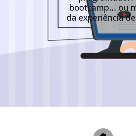
bootcamp... ou 
da experiência d