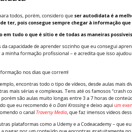
 para todos, porém, considero que
ser autodidata é a melh
e ter, pois consegue sempre chegar à informação que
 em tudo o que é sítio e de todas as maneiras possíveis
vés da capacidade de aprender sozinho que eu consegui apr
r a minha formação profissional – e acredita que isso ajudo
 informação nos dias que correm!
mplo, encontras todo o tipo de vídeos, desde aulas mais div
tras mais sérias e complexas. Tens até os famosos “crash c
porém são aulas muito longas entre 3 a 7 horas de conteú
údo que eu recomendo é o
Dani Krossing
e deixo aqui
um exe
ecomendo o canal
Traversy Media
, que faz imensos videos desse
tras plataformas como a Udemy e a Codeacademy – que eu
 a pagar por um conteúdo que encontras gratuitamente no