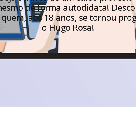
mesmo de forma autodidata! Desco
e quem, aos 18 anos, se tornou pr
o Hugo Rosa!