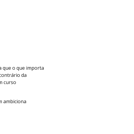
a que o que importa
contrário da
m curso
em ambiciona