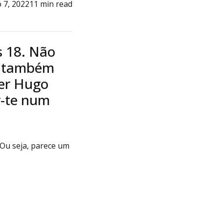
 7, 2022
11 min read
s 18. Não
e também
er Hugo
r-te num
 Ou seja, parece um