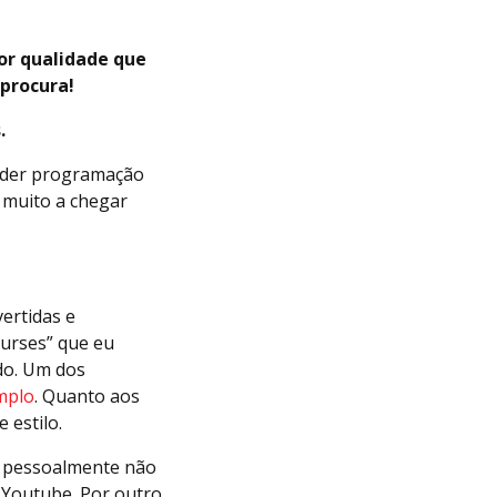
or qualidade que
 procura!
.
ender programação
u muito a chegar
ertidas e
ourses” que eu
do. Um dos
mplo
. Quanto aos
 estilo.
 pessoalmente não
 Youtube. Por outro