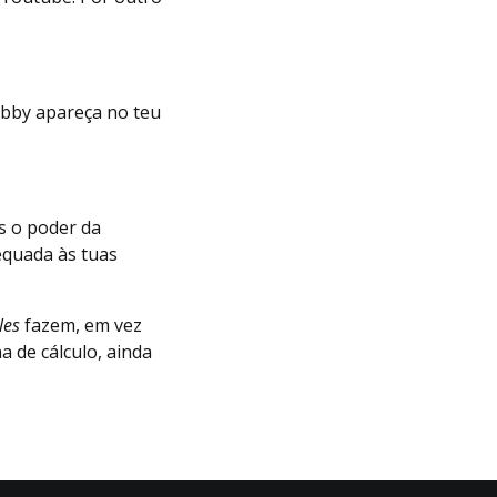
obby apareça no teu
s o poder da
equada às tuas
les
fazem, em vez
 de cálculo, ainda