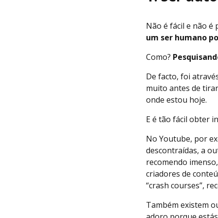
Não é fácil e não é
um ser humano pod
Como?
Pesquisando
De facto, foi atra
muito antes de tira
onde estou hoje.
E é tão fácil obter
No Youtube, por exe
descontraídas, a ou
recomendo imenso, 
criadores de conte
“crash courses”, r
Também existem ou
adoro porque estás