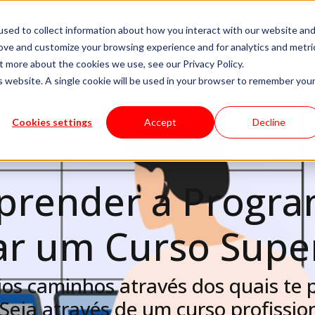
sed to collect information about how you interact with our website an
es
Modelos de entrega
Carreiras
Sobre
Recurs
rove and customize your browsing experience and for analytics and metri
t more about the cookies we use, see our Privacy Policy.
is website. A single cookie will be used in your browser to remember you
Cookies settings
Accept
Decline
prender a Progra
ar um Curso Supe
ios caminhos através dos quais te 
eja através de um curso profissio