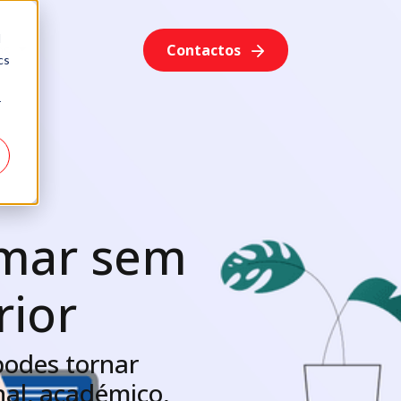
d
os
Contactos
cs
r
mar sem
rior
podes tornar
nal, académico,