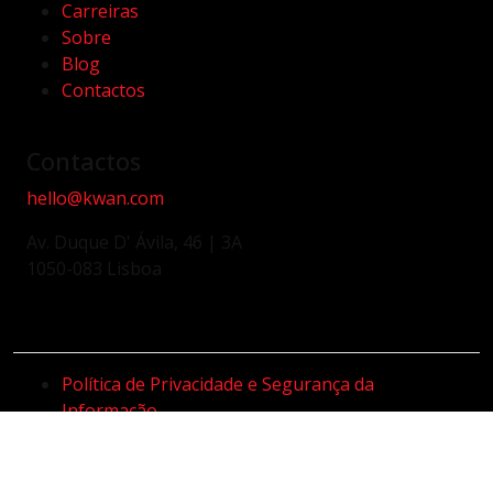
Carreiras
Sobre
Blog
Contactos
Contactos
hello@kwan.com
Av. Duque D' Ávila, 46 | 3A
1050-083 Lisboa
Política de Privacidade e Segurança da
Informação
Código de Conduta e Ética do Fornecedor
Canal de Denúncias
Código de Conduta e Política Anticorrupção