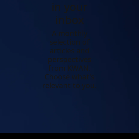
in your
inbox
A monthly
selection of
articles and
perspectives
from KWAN.
Choose what's
relevant to you.