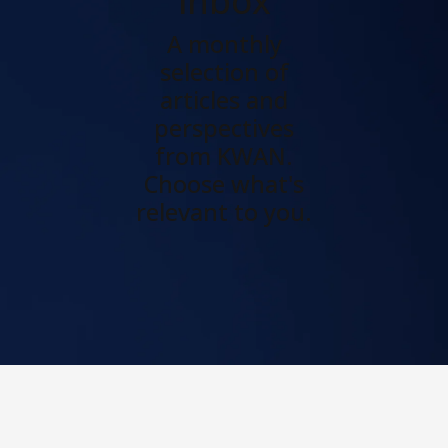
inbox
A monthly
selection of
articles and
perspectives
from KWAN.
Choose what's
relevant to you.