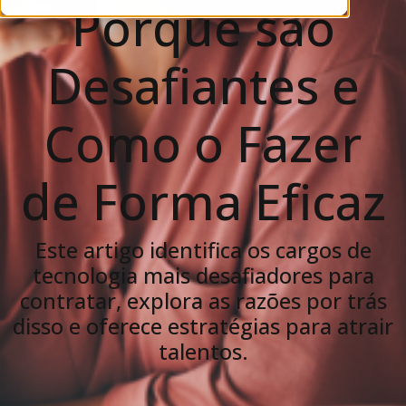
Porque são
Desafiantes e
Como o Fazer
de Forma Eficaz
Este artigo identifica os cargos de
tecnologia mais desafiadores para
contratar, explora as razões por trás
disso e oferece estratégias para atrair
talentos.