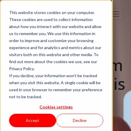
This website stores cookies on your computer.
These cookies are used to collect information
about how you interact with our website and allow
us to remember you. We use this information in
order to improve and customize your browsing
Team Management
experience and for analytics and metrics about our
visitors both on this website and other media. To
As Posições em
find out more about the cookies we use, see our
Privacy Policy.
IT Para as Quais
If you decline, your information won’t be tracked
when you visit this website. A single cookie will be
used in your browser to remember your preference
é Mais Difícil
not to be tracked.
Cookies settings
Contratar:
Accept
Decline