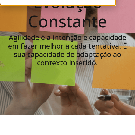
Evolução
Constante
Agilidade é a intenção e capacidade
em fazer melhor a cada tentativa. É
sua capacidade de adaptação ao
contexto inserido.