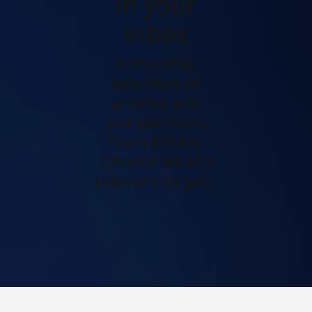
in your
inbox
A monthly
selection of
articles and
perspectives
from KWAN.
Choose what's
relevant to you.