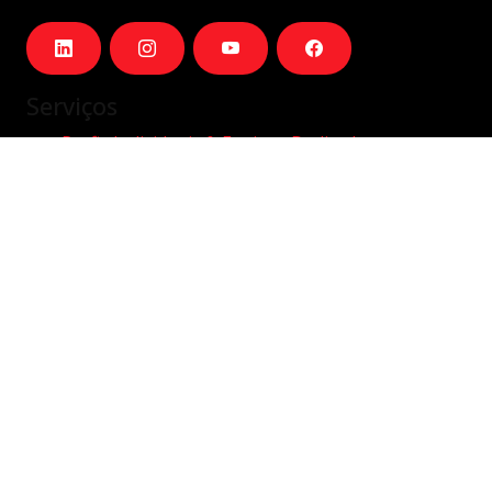
Serviços
Perfis Individuais & Equipas Dedicadas
Equipas Dedicadas Integradas
Outsourcing remoto
Hybrid/On-site
Company
Carreiras
Sobre
Blog
Contactos
Contactos