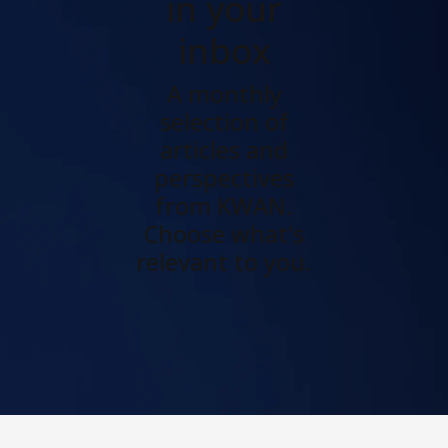
in your
inbox
A monthly
selection of
articles and
perspectives
from KWAN.
Choose what's
relevant to you.