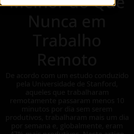
Melhor do Que
Nunca em
Trabalho
Remoto
De acordo com um estudo conduzido
pela Universidade de Stanford,
aqueles que trabalharam
remotamente passaram menos 10
minutos por dia sem serem
produtivos, trabalharam mais um dia
por semana e, globalmente, eram