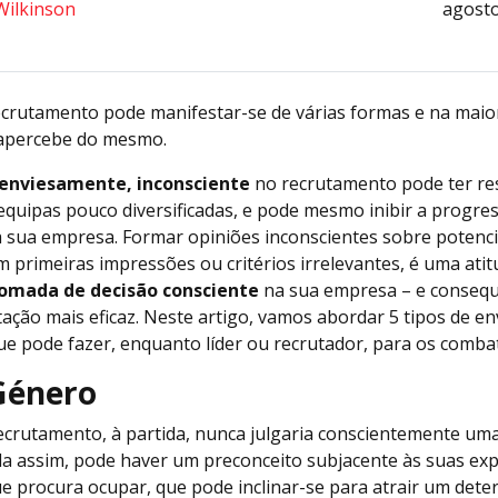
Wilkinson
agosto
ecrutamento pode manifestar-se de várias formas e na maior
 apercebe do mesmo.
 enviesamente, inconsciente
no recrutamento pode ter re
equipas pouco diversificadas, e pode mesmo inibir a progre
 sua empresa. Formar opiniões inconscientes sobre potenci
primeiras impressões ou critérios irrelevantes, é uma atit
omada de decisão consciente
na sua empresa – e conse
ação mais eficaz. Neste artigo, vamos abordar 5 tipos de e
e pode fazer, enquanto líder ou recrutador, para os comba
 Género
crutamento, à partida, nunca julgaria conscientemente um
a assim, pode haver um preconceito subjacente às suas exp
e procura ocupar, que pode inclinar-se para atrair um det