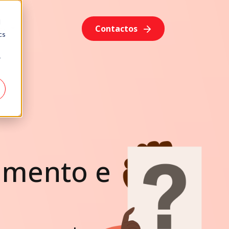
d
os
Contactos
cs
r
amento e