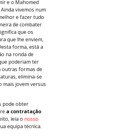
Amir e o Mahomed
. Ainda vivemos num
melhor e fazer tudo
aneira de combater
ignifica que os
ra que lhe enviem,
Desta forma, está a
ção na ronda de
 que poderiam ter
a outras formas de
daturas, elimina-se
to mais jovem versus
s pode obter
bre
a contratação
to, leia o
nosso
ua equipa técnica.