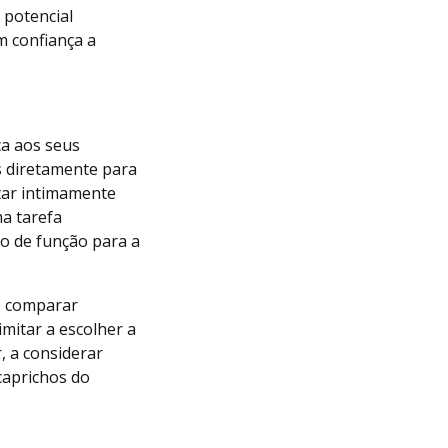
 potencial
m confiança a
ça aos seus
s diretamente para
tar intimamente
ma tarefa
o de função para a
he comparar
imitar a escolher a
, a considerar
caprichos do