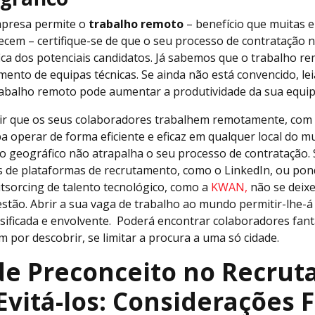
empresa permite o
trabalho remoto
– benefício que muitas 
ecem – certifique-se de que o seu processo de contratação n
ica dos potenciais candidatos. Já sabemos que o trabalho r
imento de equipas técnicas. Se ainda não está convencido, le
abalho remoto pode aumentar a produtividade da sua equipa
tir que os seus colaboradores trabalhem remotamente, com u
a operar de forma eficiente e eficaz em qualquer local do mu
o geográfico não atrapalha o seu processo de contratação. 
s de plataformas de recrutamento, como o LinkedIn, ou pon
sorcing de talento tecnológico, como a
KWAN,
não se deixe
stão. Abrir a sua vaga de trabalho ao mundo permitir-lhe-á
rsificada e envolvente. Poderá encontrar colaboradores fant
m por descobrir, se limitar a procura a uma só cidade.
 de Preconceito no Recru
vitá-los: Considerações F