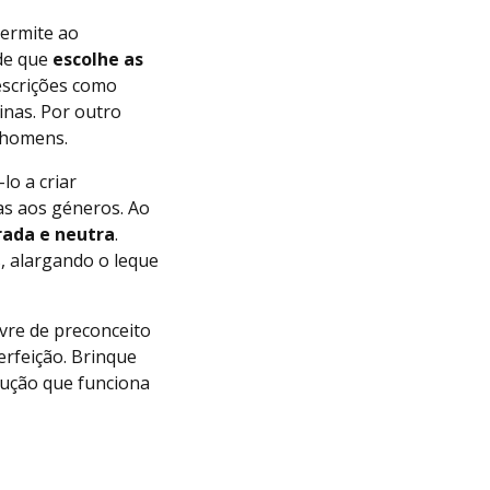
permite ao
 de que
escolhe as
escrições como
inas. Por outro
e homens.
o a criar
das aos géneros. Ao
rada e neutra
.
, alargando o leque
ivre de preconceito
erfeição. Brinque
lução que funciona