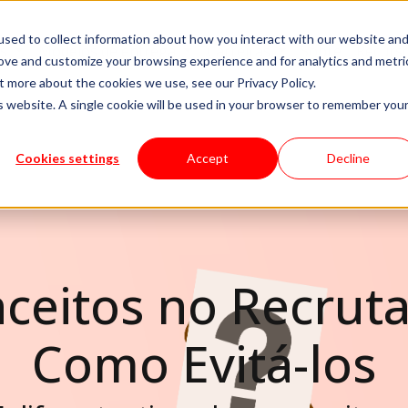
sed to collect information about how you interact with our website an
es
Modelos de entrega
Carreiras
Sobre
Recurs
rove and customize your browsing experience and for analytics and metri
t more about the cookies we use, see our Privacy Policy.
is website. A single cookie will be used in your browser to remember you
Cookies settings
Accept
Decline
nceitos no Recrut
Como Evitá-los