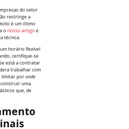
empresas do setor
ão restringe a
emoto é um ótimo
ia o
nosso artigo
e
 técnica.
m horário flexível
ndo, certifique-se
Se está a contratar
dera trabalhar com
 limitar por
onde
 construir uma
ásticos que, de
tamento
inais