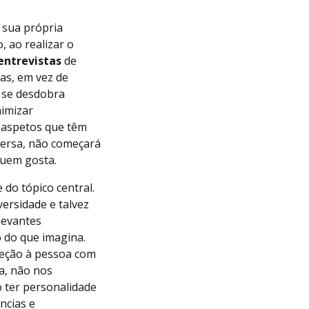
 sua própria
, ao realizar o
entrevistas
de
as, em vez de
o se desdobra
nimizar
m aspetos que têm
versa, não começará
quem gosta.
do tópico central.
ersidade e talvez
levantes
 do que imagina.
reção à pessoa com
a, não nos
o ter personalidade
ncias e