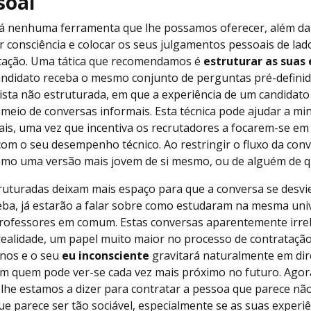
soal
á nenhuma ferramenta que lhe possamos oferecer, além da
 consciência e colocar os seus julgamentos pessoais de lado
tação. Uma tática que recomendamos é
estruturar as suas 
andidato receba o mesmo conjunto de perguntas pré-definid
ista não estruturada, em que a experiência de um candidat
eio de conversas informais. Esta técnica pode ajudar a mi
ais, uma vez que incentiva os recrutadores a focarem-se e
com o seu desempenho técnico. Ao restringir o fluxo da con
como uma versão mais jovem de si mesmo, ou de alguém de 
ruturadas deixam mais espaço para que a conversa se desvie 
eba, já estarão a falar sobre como estudaram na mesma univ
rofessores em comum. Estas conversas aparentemente irre
alidade, um papel muito maior no processo de contratação
nos e o seu
eu inconsciente
gravitará naturalmente em di
m quem pode ver-se cada vez mais próximo no futuro. Agor
 lhe estamos a dizer para contratar a pessoa que parece nã
e parece ser tão sociável, especialmente se as suas experiê