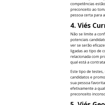
competências estão 
preconceito ao toma
pessoa certa para 
4. Viés Cur
Não se limite a con
potenciais candida
ver se serão efica
ligadas ao tipo de 
relacionada com pr
qual está a contrat
Este tipo de testes
candidatos e pro
sua pessoa favorita
efetivamente a qual
preconceito inconsc
5. Viés Ge