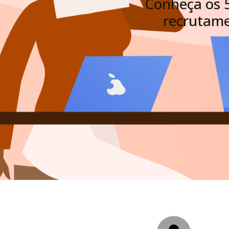
Conheça os 5
recrutame