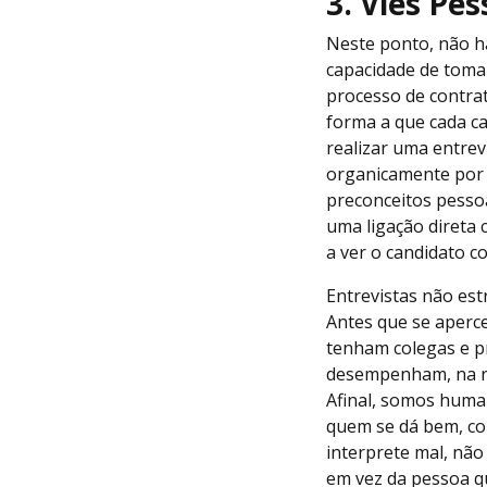
3. Viés Pes
Neste ponto, não h
capacidade de tomar
processo de contra
forma a que cada c
realizar uma entrev
organicamente por m
preconceitos pesso
uma ligação direta 
a ver o candidato 
Entrevistas não est
Antes que se aperc
tenham colegas e p
desempenham, na re
Afinal, somos huma
quem se dá bem, co
interprete mal, não
em vez da pessoa qu