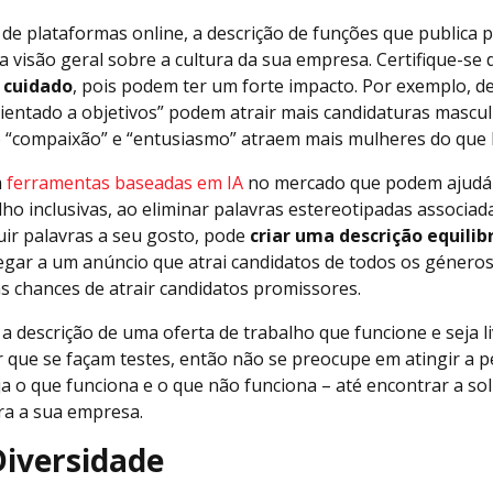
 de plataformas online, a descrição de funções que publica 
 visão geral sobre a cultura da sua empresa. Certifique-se
 cuidado
, pois podem ter um forte impacto. Por exemplo, d
ientado a objetivos” podem atrair mais candidaturas mascul
o “compaixão” e “entusiasmo” atraem mais mulheres do qu
m
ferramentas baseadas em IA
no mercado que podem ajudá-l
lho inclusivas, ao eliminar palavras estereotipadas associa
uir palavras a seu gosto, pode
criar uma descrição equilib
egar a um anúncio que atrai candidatos de todos os géneros
as chances de atrair candidatos promissores.
a descrição de uma oferta de trabalho que funcione e seja l
 que se façam testes, então não se preocupe em atingir a p
ja o que funciona e o que não funciona – até encontrar a so
ra a sua empresa.
 Diversidade