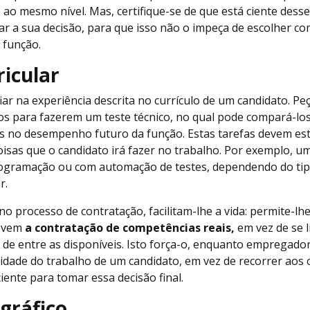
ao mesmo nível. Mas, certifique-se de que está ciente desse
r a sua decisão, para que isso não o impeça de escolher co
a função.
ricular
fiar na experiência descrita no currículo de um candidato. Pe
tos para fazerem um teste técnico, no qual pode compará-lo
zes no desempenho futuro da função. Estas tarefas devem es
coisas que o candidato irá fazer no trabalho. Por exemplo, u
ogramação ou com automação de testes, dependendo do tip
ar.
, no processo de contratação, facilitam-lhe a vida: permite-l
movem
a contratação de competências reais,
em vez de se l
 de entre as disponíveis. Isto força-o, enquanto empregador
idade do trabalho de um candidato, em vez de recorrer aos 
iente para tomar essa decisão final.
ográfico