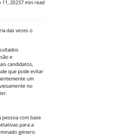
 11, 2023
7 min read
ia das vezes o
sultados
ssão e
ais candidatos,
ude que pode evitar
quentemente um
nviesamente no
ter.
a pessoa com base
etativas para a
erminado género.