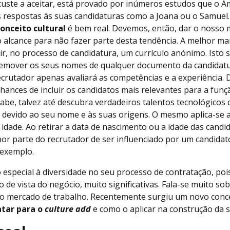
custe a aceitar, está provado por inúmeros estudos que o 
 respostas às suas candidaturas como a Joana ou o Samuel
conceito cultural
é bem real. Devemos, então, dar o nosso 
 alcance para não fazer parte desta tendência. A melhor m
ir, no processo de candidatura, um currículo anónimo. Isto s
emover os seus nomes de qualquer documento da candidatu
crutador apenas avaliará as competências e a experiência. 
hances de incluir os candidatos mais relevantes para a fun
abe, talvez até descubra verdadeiros talentos tecnológicos
 devido ao seu nome e às suas origens. O mesmo aplica-se 
 idade. Ao retirar a data de nascimento ou a idade das candi
or parte do recrutador de ser influenciado por um candida
 exemplo.
especial à diversidade no seu processo de contratação, poi
 de vista do negócio, muito significativas. Fala-se muito so
o mercado de trabalho. Recentemente surgiu um novo concei
atar para o
culture add
e como o aplicar na construção da s