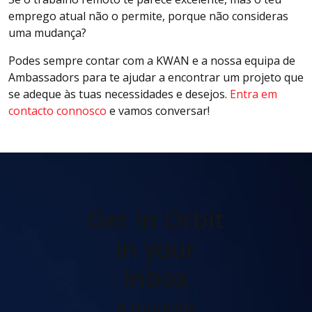
emprego atual não o permite, porque não consideras
uma mudança?
Podes sempre contar com a KWAN e a nossa equipa de
Ambassadors para te ajudar a encontrar um projeto que
se adeque às tuas necessidades e desejos.
Entra em
contacto connosco
e vamos conversar!
Get In Orbit
in your
inbox
A monthly