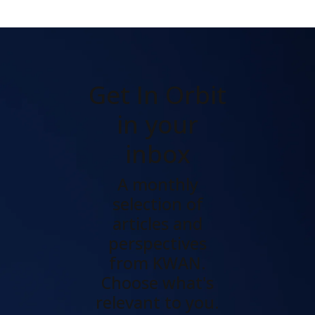
Get In Orbit
in your
inbox
A monthly
selection of
articles and
perspectives
from KWAN.
Choose what's
relevant to you.