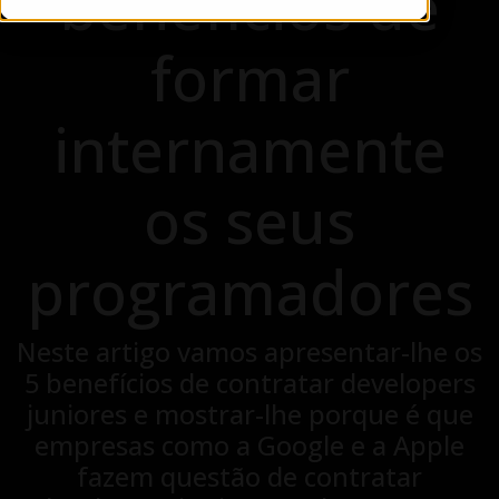
benefícios de
formar
internamente
os seus
programadores
Neste artigo vamos apresentar-lhe os
5 benefícios de contratar developers
juniores e mostrar-lhe porque é que
empresas como a Google e a Apple
fazem questão de contratar