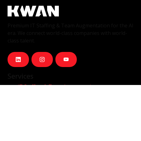
Premium IT Staffing & Team Augmentation for the AI
era. We connect world-class companies with world-
class talent.
Services
IT Staffing & Team Augmentation
Dedicated Squads
Nearshore Portugal
Available Talent
Company
Careers