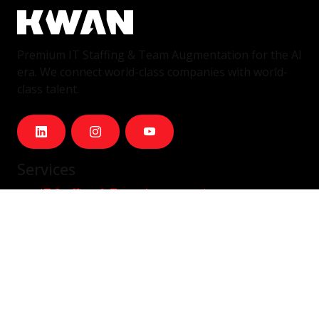
Premium IT Staffing & Team Augmentation for the AI
era. We connect world-class companies with world-
class talent.
Services
IT Staffing & Team Augmentation
Dedicated Squads
Nearshore Portugal
Available Talent
Company
Careers