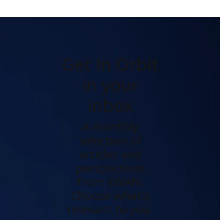
Get In Orbit
in your
inbox
A monthly
selection of
articles and
perspectives
from KWAN.
Choose what's
relevant to you.